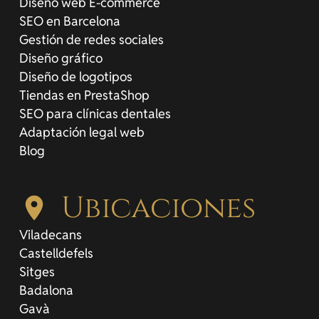
Diseño web E-commerce
SEO en Barcelona
Gestión de redes sociales
Diseño gráfico
Diseño de logotipos
Tiendas en PrestaShop
SEO para clínicas dentales
Adaptación legal web
Blog
Ubicaciones
location_on
Viladecans
Castelldefels
Sitges
Badalona
Gavà